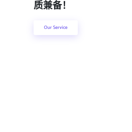
质兼备！
Our Service